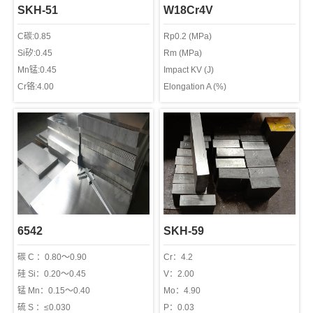
SKH-51
W18Cr4V
C碳:0.85
Rp0.2 (MPa)
Si矽:0.45
Rm (MPa)
Mn锰:0.45
Impact KV (J)
Cr铬:4.00
Elongation A (%)
W钨:5.80
V 钒:1.80
Mo钼:4.80
P磷:0.03
S硫:0.01
6542
SKH-59
碳 C ：0.80～0.90
Cr：4.2
硅 Si：0.20～0.45
V：2.00
锰 Mn：0.15～0.40
Mo：4.90
硫 S ：≤0.030
P：0.03