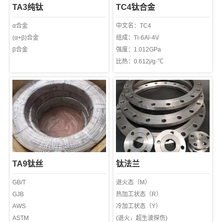
TA3纯钛
TC4钛合金
α合金
中文名：TC4
(α+β)合金
组成：Ti-6Al-4V
β合金
强度：1.012GPa
比热：0.612j/g·℃
热导率：7.955W/m·K
密度：4.51g/cm3
HRC：HRC30左右
TA9钛丝
钛法兰
GB/T
退火态（M）
GJB
热加工状态（R）
AWS
冷加工状态（Y）
ASTM
(退火，超生波探伤)