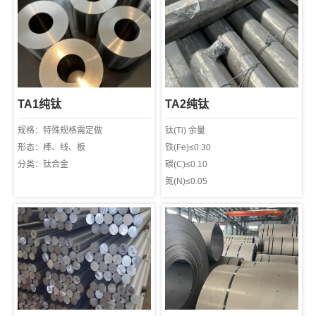
TA1纯钛
TA2纯钛
规格：特殊规格需定做
钛(Ti) 余量
形态：棒、线、板
铁(Fe)≤0.30
分类：钛合金
碳(C)≤0.10
氮(N)≤0.05
氢(H)≤0.015
氧(O)≤0.25