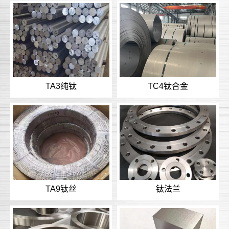
TA3纯钛
TC4钛合金
TA9钛丝
钛法兰