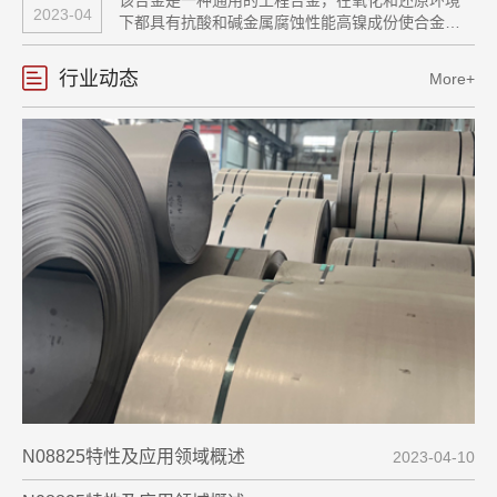
超细粉
2023-04
下都具有抗酸和碱金属腐蚀性能高镍成份使合金具
有有效的抗应力腐蚀开裂性。在各种介质中的耐腐
蚀性都很好，如硫酸、磷酸、硝酸和有机酸，碱金
行业动态
More+
属如氢氧化钠、氢氧化钾和盐酸溶液。
N08825特性及应用领域概述
2023-04-10