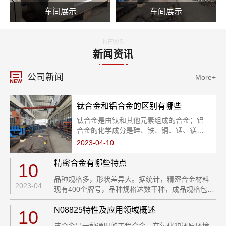
车间展示
车间展示
NEWS
新闻资讯
公司新闻
More+
钛合金和铝合金的区别有哪些
钛合金是由钛和其他元素组成的合金；铝
合金的化学成分是硅、铁、铜、锰、镁、
锌、铬、钛和铝，其中铝占主要部分。铝
2023-04-10
合金：是以铝为基添加一定量其他合金化
元素的合金，是轻金属材料之一。 钛合
精密合金有哪些特点
10
金：钛合金是以钛为基础加入其他元素组
品种规格多，形状差异大。据统计，精密合金材料
成的合金。
2023-04
现有400个牌号，品种规格达数干种，成品规格包括
带、板、棒、丝、管、块状、粉末、薄膜等，可以
生产直径十0.003mm超细丝，厚度0.002mm超薄
N08825特性及应用领域概述
10
带，直径0.3mm壁厚0.1mm超细管，粒度为6nm的
该合金是一种通用的工程合金，在氧化和还原环境