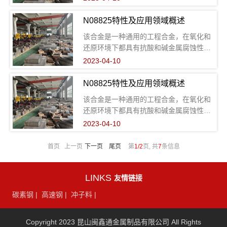
裂性。在各种介质中的耐腐蚀性都很好，
如硫酸、磷酸、硝酸和有机酸，碱金属如
N08825特性及应用领域概述
氢氧化钠、氢氧化钾和盐酸溶液。
该合金是一种通用的工程合金，在氧化和
还原环境下都具有抗酸和碱金属腐蚀性能
高镍成份使合金具有有效的抗应力腐蚀开
2023-04-10
裂性。在各种介质中的耐腐蚀性都很好，
如硫酸、磷酸、硝酸和有机酸，碱金属如
N08825特性及应用领域概述
氢氧化钠、氢氧化钾和盐酸溶液。
该合金是一种通用的工程合金，在氧化和
还原环境下都具有抗酸和碱金属腐蚀性能
高镍成份使合金具有有效的抗应力腐蚀开
2023-04-10
裂性。在各种介质中的耐腐蚀性都很好，
如硫酸、磷酸、硝酸和有机酸，碱金属如
首页 上一页
下一页
尾页
第
1/2
页, 共
7
条信息
氢氧化钠、氢氧化钾和盐酸溶液。
LINKS
友情链接
碳素钢
|
高速钢
|
冲子料
|
Copyright 2023 昆山闽鑫通金属制品有限公司 All Rights