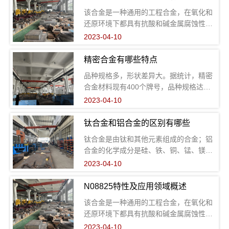
该合金是一种通用的工程合金，在氧化和
还原环境下都具有抗酸和碱金属腐蚀性能
高镍成份使合金具有有效的抗应力腐蚀开
2023-04-10
裂性。在各种介质中的耐腐蚀性都很好，
如硫酸、磷酸、硝酸和有机酸，碱金属如
精密合金有哪些特点
氢氧化钠、氢氧化钾和盐酸溶液。
品种规格多，形状差异大。据统计，精密
合金材料现有400个牌号，品种规格达数
干种，成品规格包括带、板、棒、丝、
2023-04-10
管、块状、粉末、薄膜等，可以生产直径
十0.003mm超细丝，厚度0.002mm超薄
钛合金和铝合金的区别有哪些
带，直径0.3mm壁厚0.1mm超细管，粒度
钛合金是由钛和其他元素组成的合金；铝
为6nm的超细粉
合金的化学成分是硅、铁、铜、锰、镁、
锌、铬、钛和铝，其中铝占主要部分。铝
2023-04-10
合金：是以铝为基添加一定量其他合金化
元素的合金，是轻金属材料之一。 钛合
N08825特性及应用领域概述
金：钛合金是以钛为基础加入其他元素组
该合金是一种通用的工程合金，在氧化和
成的合金。
还原环境下都具有抗酸和碱金属腐蚀性能
高镍成份使合金具有有效的抗应力腐蚀开
2023-04-10