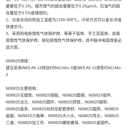
量要低于0.1%，城市煤气的硫含量要低于0.25g/m3，石油气的硫
含量低于0.5%是理想的。
2、合金合适的热加工温度为1150-900℃，冷却方式可以是水淬或
快速空冷。
3、采用钨电极惰性气体保护焊、等离子弧焊、手工亚弧焊、金属
极惰性气体保护焊、熔化极惰性气体保护焊，其中脉冲电弧焊是必
选方案。
N08825焊接：
建议采用AWS A5.14焊丝ERNiCrMo-3或AWS A5.11焊条ENiCrMo-
3
N08825主要规格：
N08825无缝管、N08825钢板、N08825圆钢、N08825锻件、
N08825法兰、N08825圆环、N08825焊管、N08825钢带、
N08825直条、N08825丝材及配套焊材、N08825圆饼、N08825
扁钢、N08825六角棒、N08825大小头、N08825弯头、N08825
三通、N08825加工件、N08825螺栓螺母、N08825紧固件。