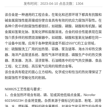
发布时间：2023-04-10 点击次数：1304
该合金是一种通用的工程合金，在氧化和还原环境下都具有抗酸和
碱金属腐蚀性能高镍成份使合金具有有效的抗应力腐蚀开裂性。在
各种介质中的耐腐蚀性都很好，如硫酸、磷酸、硝酸和有机酸，碱
金属如氢氧化钠、氢氧化钾和盐酸溶液。合金的综合性能表现在腐
蚀介质多样的核燃烧溶解器中，如硫酸、硝酸和氢氧化钠都在同一
个设备中处理。应用于各种使用温度不超过550℃的工业领域，
如：硫酸酸洗工厂用的加热管、容器、筐及链等、海水冷却热交换
器、海洋产品管道系统、酸性气体环境管道、磷酸生产中的热交换
器、蒸发器、洗涤、浸渍管等、石油精炼中的空气热交换器、食品
工程、化工流程、高压氧气应用的阻燃合金等。
该合金具有稳定的面心立方结构。化学成分和恰当的热处理保证了
耐腐蚀性不受敏化性的削弱。
N08825工艺性能与要求：
1、合金加热环境含有硫、磷、铅或其他低熔点金属，Nicrofer
6023/6023H 合金将变脆。杂质来源于做标记的油漆、粉笔、润滑
油、水、燃料等。燃料的硫含量要低，如液化气和天然气的杂质含