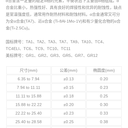
α合金含一定量的稳定α相的元素，平衡状态下主要由α相组成。α
合金比重小，热强性好、具有良好的焊接性和优异的耐蚀性，缺点
是室温强度低，通常用作耐热材料和耐蚀材料。α合金通常又可分
为全α合金(TA7)、近α合金 (Ti-8Al-1Mo-1V)和有少量化合物的α合
金(Ti-2.5Cu)。
国标牌号：TA1、TA2、TA3、TA7、TA9、TA10、TC4、
TC4ELI、TC6、TC9、TC10、TC11
美标牌号：GR1、GR2、GR3、GR5、GR7、GR12
尺寸(mm)
公差(mm)
椭圆度(mm)
6.35 to 7.94
±0.13
0.20
7.94 to 11.11
±0.15
0.23
11.11 to 15.88
±0.18
0.25
15.88 to 22.22
±0.20
0.30
22.22 to 25.40
±0.23
0.33
25.40 to 28.58
±0.25
0.38