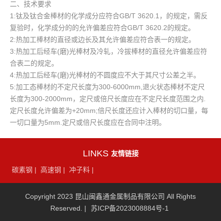
二、技术要求
1:钛及钛合金棒材的化学成分应符合GB/T 3620.1，的规定，需反
复验时，化学成分的的允许偏差应符合GB/T 3620.2的规定。
2:热加工棒材的直径或边长及其允许偏差应符合表一的规定。
3:热加工后经车(磨)光棒材及冷轧，冷拔棒材的直径允许偏差应符
合表二的规定。
4:热加工后经车(磨)光棒材的不圆度应不大于其尺寸公差之半。
5:加工态棒材的不定尺长度为300-6000mm,退火状态棒材不定尺
长度为300-2000mm，定尺或倍尺长度应在不定尺长度范围之内.
定尺长度允许偏差为+20mm;倍尺长度还应计入棒材的切口量，每
一切口量为5mm.定尺或倍尺长度应在合同中注明。
LINKS
友情链接
碳素钢
|
高速钢
|
冲子料
|
Copyright 2023 昆山闽鑫通金属制品有限公司 All Rights
Reserved. |
苏ICP备2023008884号-1