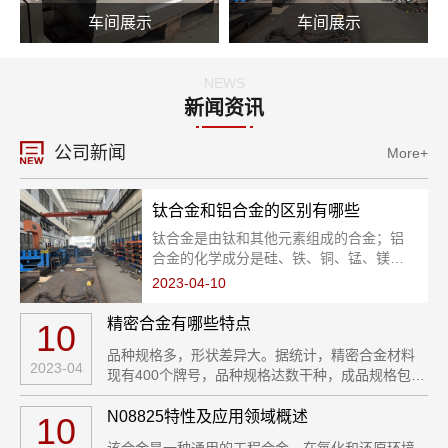
车间展示
车间展示
NEWS
新闻资讯
公司新闻
More+
钛合金和铝合金的区别有哪些
钛合金是由钛和其他元素组成的合金；铝
合金的化学成分是硅、铁、铜、锰、镁、
锌、铬、钛和铝，其中铝占主要部分。铝
2023-04-10
合金：是以铝为基添加一定量其他合金化
元素的合金，是轻金属材料之一。 钛合
精密合金有哪些特点
10
金：钛合金是以钛为基础加入其他元素组
品种规格多，形状差异大。据统计，精密合金材料
成的合金。
2023-04
现有400个牌号，品种规格达数干种，成品规格包括
带、板、棒、丝、管、块状、粉末、薄膜等，可以
生产直径十0.003mm超细丝，厚度0.002mm超薄
N08825特性及应用领域概述
10
带，直径0.3mm壁厚0.1mm超细管，粒度为6nm的
该合金是一种通用的工程合金，在氧化和还原环境