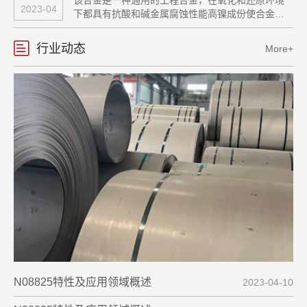
超细粉
2023-04
下都具有抗酸和碱金属腐蚀性能高镍成份使合金具
有有效的抗应力腐蚀开裂性。在各种介质中的耐腐
蚀性都很好，如硫酸、磷酸、硝酸和有机酸，碱金
行业动态
More+
属如氢氧化钠、氢氧化钾和盐酸溶液。
N08825特性及应用领域概述
2023-04-10