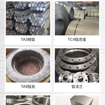
TA3纯钛
TC4钛合金
TA9钛丝
钛法兰